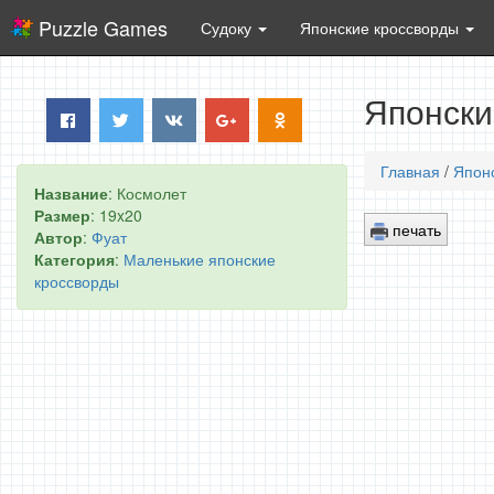
Puzzle Games
Судоку
Японские кроссворды
Японски
Главная
/
Япон
Название
: Космолет
Размер
: 19x20
печать
Автор
:
Фуат
Категория
:
Маленькие японские
кроссворды