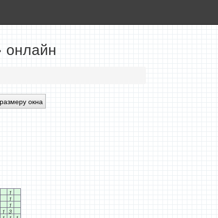
» онлайн
размеру окна
1
1
1
1
3
1
1
1