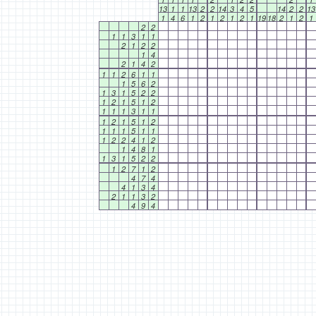
13
1
1
13
2
2
14
3
4
5
14
2
2
13
1
4
6
1
2
1
2
1
2
1
19
18
2
1
2
1
2
2
1
1
3
1
1
2
1
2
2
1
4
2
1
4
2
1
1
2
6
1
1
1
5
6
2
1
3
1
5
2
2
1
2
1
5
1
2
1
1
1
3
1
1
1
2
1
5
1
2
1
1
1
5
1
1
1
2
2
4
1
2
1
4
8
1
1
3
1
5
2
2
1
2
7
1
2
4
7
4
4
1
3
4
2
1
1
3
2
4
9
4