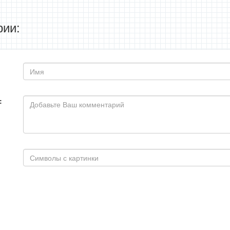
ии:
: