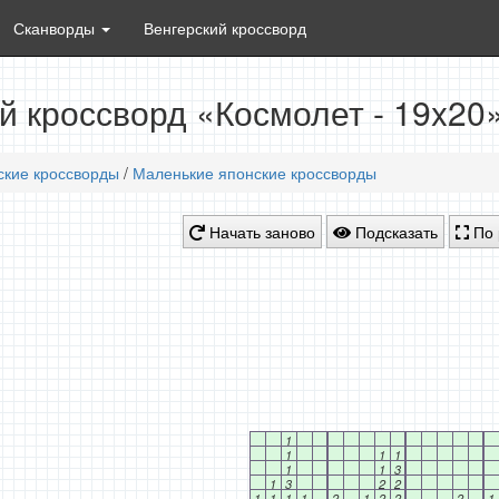
Сканворды
Венгерский кроссворд
й кроссворд «Космолет - 19x20
ские кроссворды
/
Маленькие японские кроссворды
Начать заново
Подсказать
По 
1
1
1
1
1
1
3
1
3
2
2
1
1
1
1
2
1
2
2
2
1