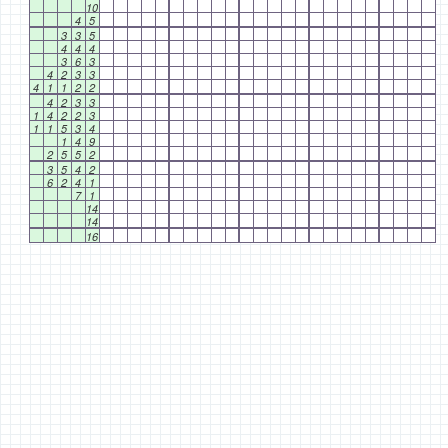
10
4
5
3
3
5
4
4
4
3
6
3
4
2
3
3
4
1
1
2
2
4
2
3
3
1
4
2
2
3
1
1
5
3
4
1
4
9
2
5
5
2
3
5
4
2
6
2
4
1
7
1
14
14
16