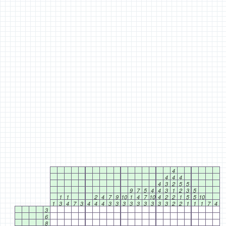
4
4
4
4
4
3
2
5
5
9
7
5
4
4
3
1
2
3
5
1
1
2
4
7
9
10
1
4
7
10
4
2
2
1
5
5
10
1
3
4
7
3
4
4
4
3
3
3
3
3
3
3
3
3
2
2
1
1
1
7
4
3
6
8