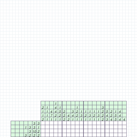
1
2
1
4
1
1
3
1
1
4
4
5
2
3
2
1
1
1
1
1
2
5
2
1
4
1
1
7
2
2
2
4
4
2
3
2
3
2
3
2
4
2
5
4
2
1
1
1
1
2
2
1
1
1
1
1
1
1
2
3
4
5
4
4
3
3
1
3
3
1
3
10
2
3
2
2
2