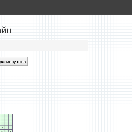
айн
размеру окна
1
3
3
5