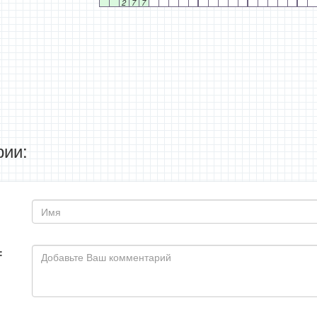
2
7
7
ии:
: