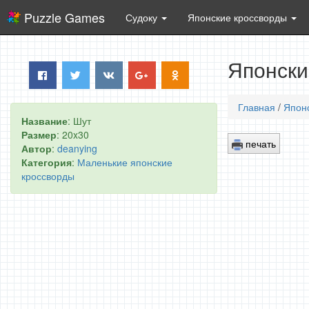
Puzzle Games
Судоку
Японские кроссворды
Японски
Главная
/
Япон
Название
: Шут
Размер
: 20x30
печать
Автор
:
deanying
Категория
:
Маленькие японские
кроссворды