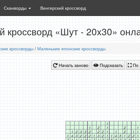
Сканворды
Венгерский кроссворд
й кроссворд «Шут - 20x30» онл
ские кроссворды
/
Маленькие японские кроссворды
Начать заново
Подсказать
По 
1
1
2
1
2
1
1
2
3
3
2
2
2
1
1
2
1
1
1
4
3
2
2
2
1
3
2
1
1
4
5
1
2
2
1
7
1
1
1
2
1
7
1
2
2
5
3
2
2
2
1
1