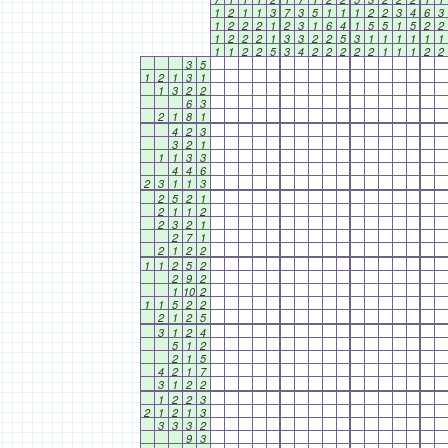
1
2
1
1
3
7
3
5
1
1
1
2
2
3
4
6
3
1
2
2
2
1
2
3
1
6
4
1
5
5
1
5
2
2
1
2
2
2
1
3
3
2
2
5
3
1
1
1
1
1
1
1
1
2
2
5
3
4
2
2
2
2
2
1
1
1
2
2
3
5
1
2
1
3
1
1
3
2
2
6
3
2
1
8
1
4
2
3
3
2
1
1
1
3
3
4
4
6
2
3
1
1
3
2
5
2
1
2
1
1
2
2
3
2
1
2
7
1
2
1
2
2
1
1
2
5
2
2
9
2
1
10
2
1
1
5
2
2
2
1
2
5
3
1
2
4
5
1
2
2
1
5
4
2
1
7
3
1
2
2
1
2
2
3
2
1
2
1
3
3
3
3
2
9
3