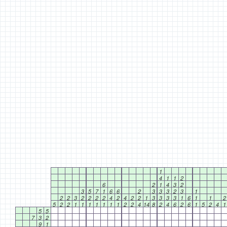
1
4
1
1
2
6
2
1
4
3
2
3
5
7
1
6
6
2
3
3
3
2
3
1
2
2
3
2
2
2
2
4
2
4
2
2
1
3
3
3
3
1
6
1
1
2
5
2
2
1
1
1
1
1
1
1
2
2
4
14
8
2
4
6
2
6
1
5
2
4
1
5
5
7
3
2
9
1