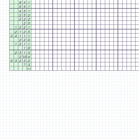
8
3
1
6
4
1
4
5
1
2
5
2
2
2
2
2
5
1
2
2
1
2
1
2
5
3
4
1
1
1
2
2
6
1
2
1
1
1
8
2
5
1
3
2
10
4
9
3
2
3
2
7
3
11