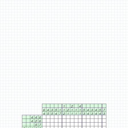
1
2
4
6
4
3
5
1
1
2
1
1
1
5
4
3
4
5
7
4
5
5
4
7
2
1
1
1
1
3
4
3
4
4
3
4
4
6
4
2
6
5
7