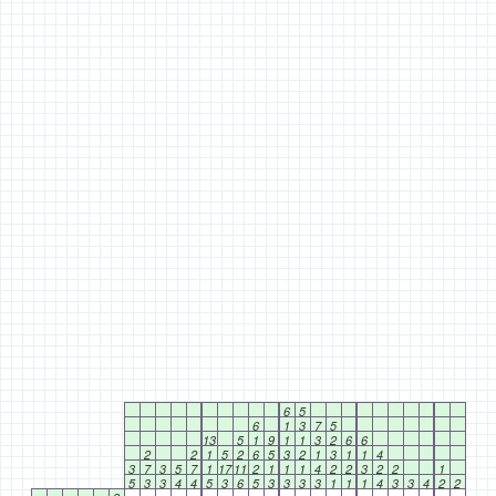
6
5
6
1
3
7
5
13
5
1
9
1
1
3
2
6
6
2
2
1
5
2
6
5
3
2
1
3
1
1
4
3
7
3
5
7
1
17
11
2
1
1
1
4
2
2
3
2
2
1
5
3
3
4
4
5
3
6
5
3
3
3
3
1
1
1
4
3
3
4
2
2