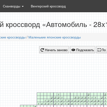
Сканворды
Венгерский кроссворд
й кроссворд «Автомобиль - 28x
ские кроссворды
/
Маленькие японские кроссворды
Начать заново
Подсказать
По 
1
2
2
2
2
2
1
3
3
3
3
1
1
1
2
1
1
2
2
1
1
2
7
3
3
2
2
2
2
1
2
2
6
1
1
1
4
3
3
1
2
1
2
1
4
4
1
1
1
1
1
1
2
1
2
1
8