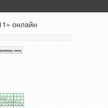
11» онлайн
размеру окна
2
2
1
2
2
2
4
1
2
1
3
3
1
3
2