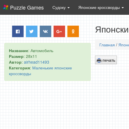
Puzzle Games
Судоку
Японские кроссворды
Японски
Главная
/
Япон
Название
: Автомобиль
Размер
: 28x11
печать
Автор
:
airhead11493
Категория
:
Маленькие японские
кроссворды