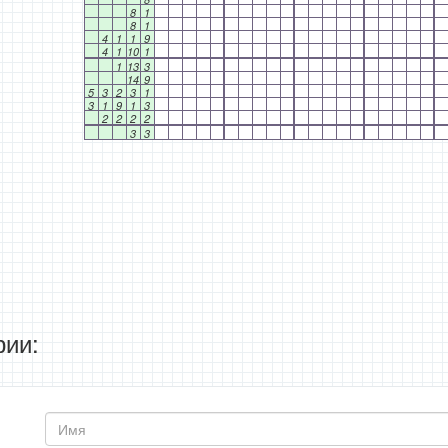
8
1
8
1
4
1
1
9
4
1
10
1
1
13
3
14
9
5
3
2
3
1
3
1
9
1
3
2
2
2
2
3
3
ии: