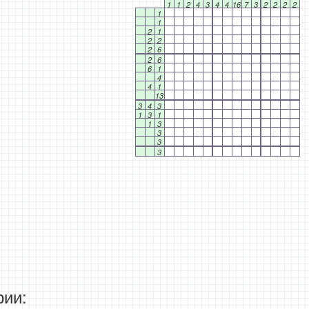
1
1
2
4
3
4
4
16
7
3
2
2
2
2
1
1
2
1
2
2
2
6
2
6
6
1
4
4
1
13
3
4
3
1
3
1
1
3
3
3
3
ии: