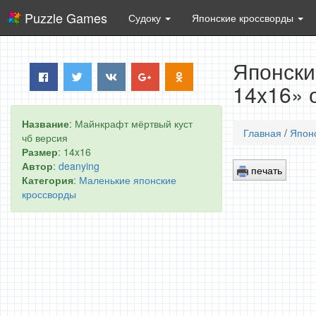
Puzzle Games
Судоку
Японские кроссворды
Японски
14x16» 
Название
: Майнкрафт мёртвый куст
Главная
/
Япон
чб версия
Размер
: 14x16
Автор
:
deanying
печать
Категория
:
Маленькие японские
кроссворды