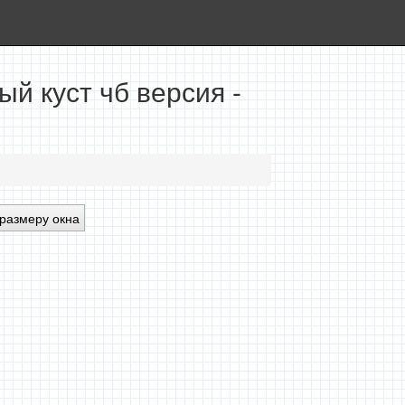
й куст чб версия -
размеру окна