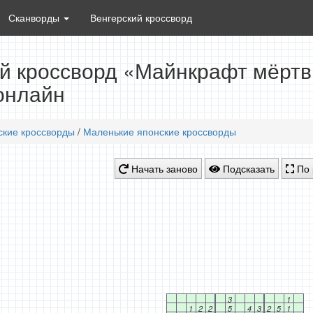
Сканворды
Венгерский кроссворд
й кроссворд «Майнкрафт мёртвы
онлайн
ские кроссворды
/
Маленькие японские кроссворды
Начать заново
Подсказать
По 
3
1
1
2
2
5
4
3
2
5
1