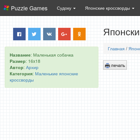
Puzzle Games
Судоку
Японские кроссворды
Японски
Главная
/
Япон
Название
: Маленькая собачка
Размер
: 16x18
печать
Автор
:
Архир
Категория
:
Маленькие японские
кроссворды