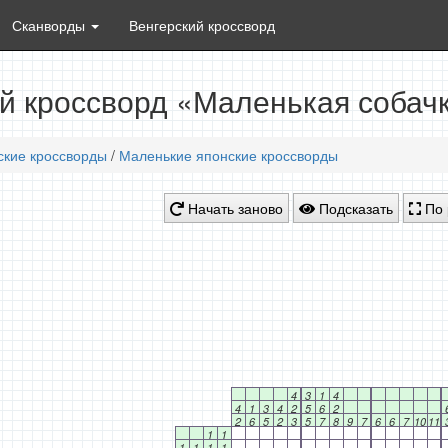
Сканворды
Венгерский кроссворд
й кроссворд «Маленькая собачк
ские кроссворды
/
Маленькие японские кроссворды
Начать заново
Подсказать
По 
4
3
1
4
4
1
3
4
2
5
6
2
2
6
5
2
3
5
7
8
9
7
6
6
7
10
11
1
1
1
1
1
1