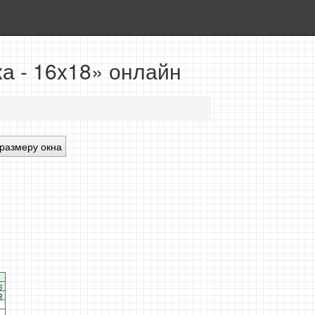
а - 16x18» онлайн
размеру окна
6
3