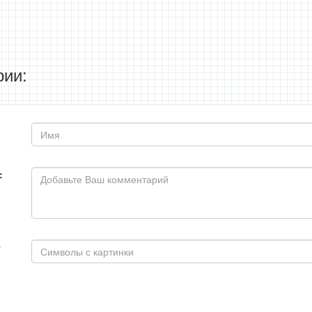
ии:
: