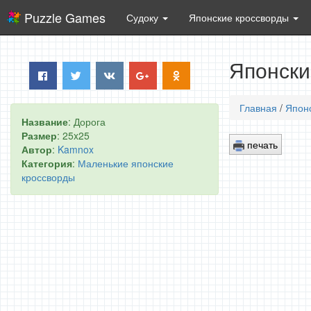
Puzzle Games
Судоку
Японские кроссворды
Японски
Главная
/
Япон
Название
: Дорога
Размер
: 25x25
печать
Автор
:
Kamnox
Категория
:
Маленькие японские
кроссворды