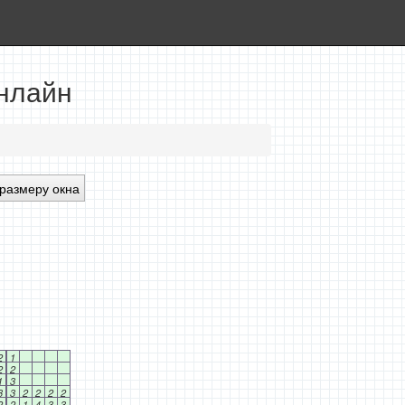
онлайн
размеру окна
2
1
2
2
1
3
3
3
2
2
2
2
2
2
1
4
3
3