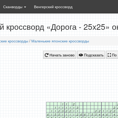
Сканворды
Венгерский кроссворд
й кроссворд «Дорога - 25x25» 
ские кроссворды
/
Маленькие японские кроссворды
Начать заново
Подсказать
По 
1
1
2
1
1
1
1
1
1
3
2
1
1
2
3
2
2
1
1
2
2
1
1
2
2
6
1
5
5
1
1
1
1
2
6
6
7
5
5
4
4
6
7
4
5
5
3
3
2
3
3
1
1
3
2
2
2
1
2
2
2
2
2