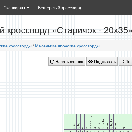
Сканворды
Венгерский кроссворд
й кроссворд «Старичок - 20x35
ские кроссворды
/
Маленькие японские кроссворды
Начать заново
Подсказать
По 
2
1
2
2
3
2
1
1
1
1
2
1
2
2
4
1
1
9
3
2
1
2
4
2
4
2
1
1
2
1
1
2
1
2
2
2
3
1
3