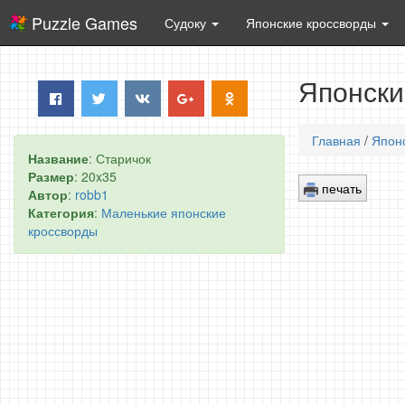
Puzzle Games
Судоку
Японские кроссворды
Японски
Главная
/
Япон
Название
: Старичок
Размер
: 20x35
печать
Автор
:
robb1
Категория
:
Маленькие японские
кроссворды