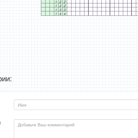
1
2
2
1
2
2
1
3
3
1
4
4
ии:
: