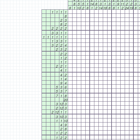
8
5
5
1
14
8
3
1
3
1
9
11
2
2
3
8
1
10
2
8
1
2
14
18
8
8
1
2
24
19
8
1
1
1
1
8
2
3
8
2
2
2
2
2
3
3
1
1
1
1
1
1
1
1
1
3
3
1
3
2
2
4
2
3
2
2
2
1
2
1
1
2
2
1
4
1
4
2
1
4
9
4
5
3
6
5
3
7
7
1
8
20
3
12
3
2
12
3
2
12
1
1
3
10
3
1
1
10
4
9
2
8
1
2
2
1
2
2