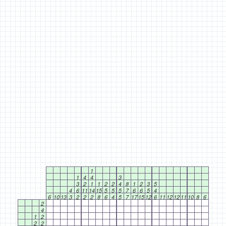
1
1
4
4
3
3
2
1
1
2
2
4
8
1
2
3
5
4
6
11
14
15
5
5
5
7
6
6
5
4
6
10
13
3
2
2
2
8
6
4
5
7
17
15
12
6
11
12
12
11
10
8
6
2
4
1
2
2
2