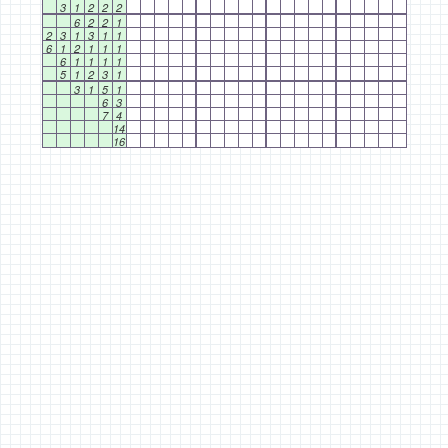
3
1
2
2
2
6
2
2
1
2
3
1
3
1
1
6
1
2
1
1
1
6
1
1
1
1
5
1
2
3
1
3
1
5
1
6
3
7
4
14
16