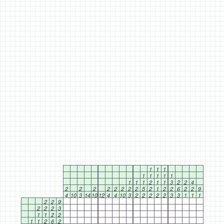
1
1
1
1
1
1
1
1
1
1
1
2
1
1
3
2
2
4
2
2
2
2
2
2
2
2
5
2
1
2
2
6
2
2
9
4
10
3
14
10
12
4
4
10
3
2
2
2
2
2
3
3
1
1
1
2
2
9
2
2
2
3
1
1
2
2
1
1
2
6
2