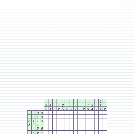
3
3
4
4
2
1
3
1
2
1
6
2
5
2
2
2
2
3
4
9
2
2
3
3
3
1
3
3
1
1
3
3
2
1
1
5
5
5
2
1