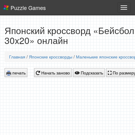
Puzzle Games
Логич
игры
Японский кроссворд «Бейсбол
30x20» онлайн
Главная
/
Японские кроссворды
/
Маленькие японские кроссв
печать
Начать заново
Подсказать
По размеру