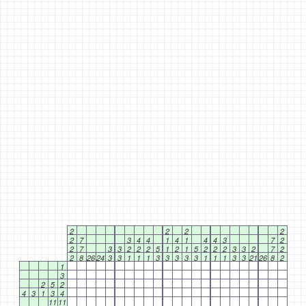
2
2
2
2
2
7
3
4
4
1
4
1
4
4
3
7
2
2
7
3
3
2
2
2
5
1
2
1
5
2
2
2
3
3
2
7
2
2
8
26
24
3
3
1
1
1
3
3
3
3
3
1
1
1
3
3
21
26
8
2
1
3
2
5
2
4
3
1
3
4
11
11