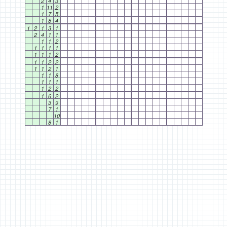
2
4
3
1
11
2
1
7
5
1
8
4
1
2
1
3
1
2
4
1
1
1
1
2
1
1
1
1
1
1
1
2
1
1
2
2
1
1
2
1
1
1
8
1
1
1
1
2
2
1
6
2
3
9
7
1
10
8
1