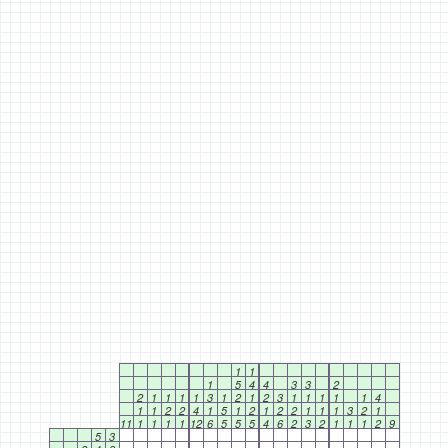
1
1
1
5
4
4
3
3
2
2
1
1
1
1
3
1
2
1
2
3
1
1
1
1
1
4
1
1
2
2
4
1
5
1
2
1
2
2
1
1
1
3
2
1
11
1
1
1
1
12
6
5
5
5
4
6
2
3
2
1
1
1
2
9
5
3