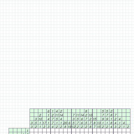
6
1
4
2
8
5
5
2
2
1
2
11
14
7
11
14
2
10
7
7
8
7
3
10
4
7
5
4
3
5
6
7
2
15
9
9
1
2
4
3
5
1
17
1
7
1
1
20
6
5
7
6
5
7
8
13
1
1
8
4
1
4
3
2
1
2
3
4
2
2
8
19
12
2
2
2
8
7
15
2
2
4
3
2
1
2
1