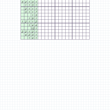
3
2
1
3
1
1
1
3
1
2
1
1
1
3
1
1
7
1
3
1
9
1
1
2
1
1
2
1
4
4
12
1
2
2
1
2
1
4
2
3
1
1
4
1