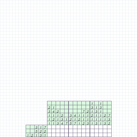
1
1
2
1
3
1
3
3
4
2
7
2
1
3
1
1
1
1
2
3
4
1
1
1
2
1
1
2
7
1
2
1
3
1
2
1
2
1
1
1
1
1
1
3
1
1
3
4
7
5
7
1
2
3
1
3
1
3
2
3
1
7
5
2
2
1
2
1
3
1