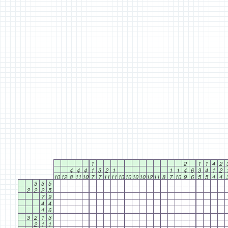
1
2
1
1
4
2
4
4
4
1
3
2
1
1
1
4
6
3
4
1
2
10
12
8
11
10
7
7
11
11
10
10
10
10
12
11
8
7
10
9
6
5
5
4
4
3
3
5
2
2
2
5
7
9
4
4
4
6
3
2
1
3
2
1
1