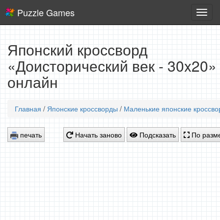
Puzzle Games
Логич
игры
Японский кроссворд
«Доисторический век - 30x20»
онлайн
Главная
/
Японские кроссворды
/
Маленькие японские кроссв
печать
Начать заново
Подсказать
По разме