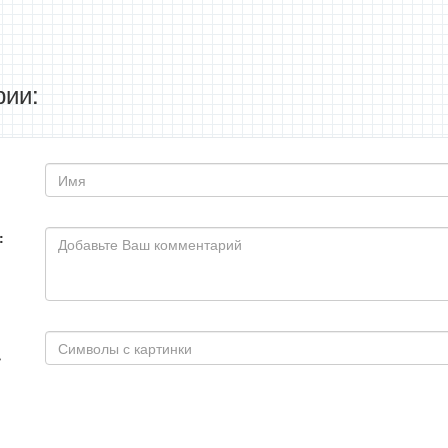
ии:
: