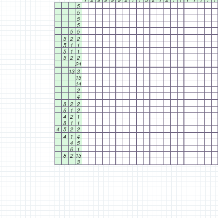
5
5
5
5
5
5
5
2
2
5
1
1
5
1
1
5
2
2
24
13
3
15
14
2
4
8
2
2
6
1
2
4
2
1
8
1
1
4
5
2
2
4
1
4
4
5
6
1
8
2
13
3