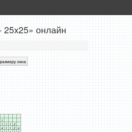
- 25x25» онлайн
размеру окна
1
1
1
1
2
4
1
1
2
4
1
1
1
1
1