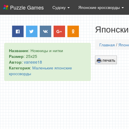
Puzzle Games
Судоку
Японские кроссворды
Японски
Главная
/
Япон
Название
: Ножницы и нитки
Размер
: 25x25
печать
Автор
:
vaneee18
Категория
:
Маленькие японские
кроссворды