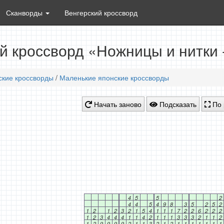
Сканворды
Венгерский кроссворд
й кроссворд «Ножницы и нитки 
ские кроссворды
/
Маленькие японские кроссворды
Начать заново
Подсказать
По 
4
5
5
2
4
4
5
4
9
8
3
5
2
5
2
1
2
1
2
3
2
1
5
4
1
1
1
7
2
2
6
2
2
2
1
2
3
4
4
4
1
1
4
2
1
1
1
3
3
3
2
1
1
2
1
2
9
9
9
9
2
1
1
3
2
1
2
1
1
1
1
1
1
1