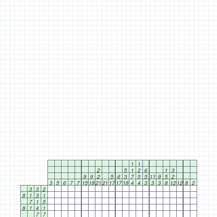
1
1
2
5
1
2
6
1
3
9
9
2
5
6
3
7
5
5
11
9
5
2
3
5
6
7
7
15
18
21
21
17
17
18
4
4
3
3
3
8
12
12
8
2
3
3
2
8
1
3
1
7
1
5
8
1
4
1
7
7