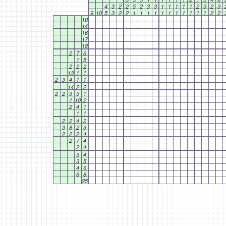
4
3
2
2
5
2
3
3
1
1
1
1
1
2
3
2
3
9
10
5
3
2
2
1
1
1
1
1
1
1
1
1
1
1
2
2
10
14
16
17
18
2
7
6
1
5
2
2
2
13
1
1
2
3
4
1
1
14
2
2
2
2
3
3
1
1
10
2
2
4
1
1
1
2
2
4
2
3
8
2
3
2
2
2
4
2
7
4
2
4
3
4
3
5
4
6
6
8
25