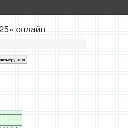
x25» онлайн
размеру окна
8
7
6
6
4