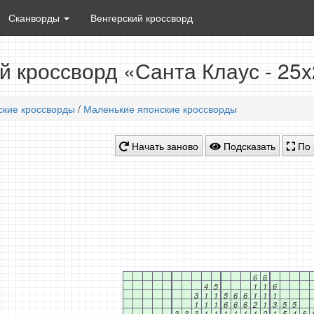
Сканворды
Венгерский кроссворд
й кроссворд «Санта Клаус - 25
ские кроссворды
/
Маленькие японские кроссворды
Начать заново
Подсказать
По 
6
6
4
5
1
1
6
3
1
1
5
6
6
1
1
1
1
1
1
6
6
6
2
1
3
5
5
3
3
3
1
1
1
1
1
1
2
1
5
4
6