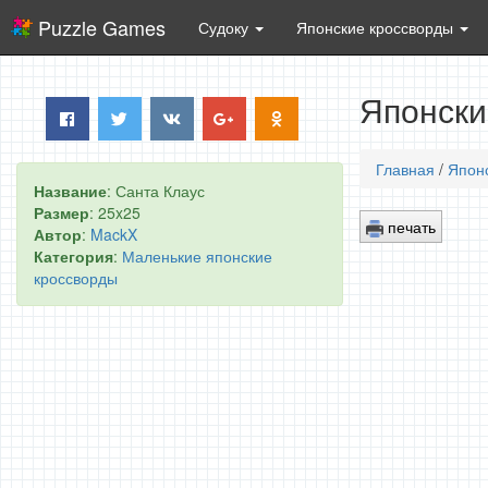
Puzzle Games
Судоку
Японские кроссворды
Японски
Главная
/
Япон
Название
: Санта Клаус
Размер
: 25x25
печать
Автор
:
MackX
Категория
:
Маленькие японские
кроссворды