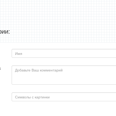
ии:
: