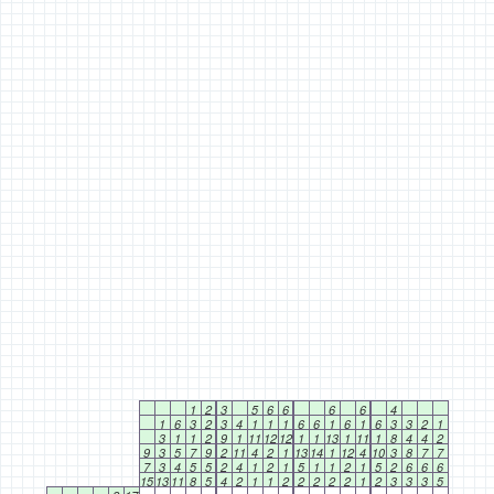
1
2
3
5
6
6
6
6
4
1
6
3
2
3
4
1
1
1
6
6
1
6
1
6
3
3
2
1
3
1
1
2
9
1
11
12
12
1
1
13
1
11
1
8
4
4
2
9
3
5
7
9
2
11
4
2
1
13
14
1
12
4
10
3
8
7
7
7
3
4
5
5
2
4
1
2
1
5
1
1
2
1
5
2
6
6
6
15
13
11
8
5
4
2
1
1
2
2
2
2
2
1
2
3
3
3
5