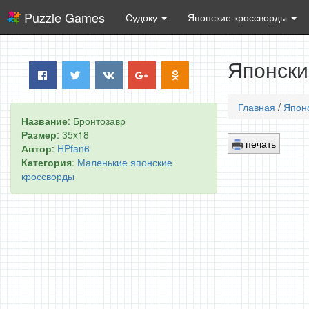
Puzzle Games
Судоку
Японские кроссворды
Японски
Главная
/
Япон
Название
: Бронтозавр
Размер
: 35x18
печать
Автор
:
HPfan6
Категория
:
Маленькие японские
кроссворды