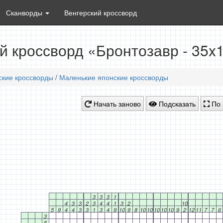
Сканворды
Венгерский кроссворд
й кроссворд «Бронтозавр - 35x
ские кроссворды
/
Маленькие японские кроссворды
Начать заново
Подсказать
По 
3
3
3
1
4
3
3
2
3
4
4
1
3
2
10
5
9
4
4
3
3
1
3
4
9
10
9
8
10
10
10
10
10
9
2
12
11
7
7
6
3
5