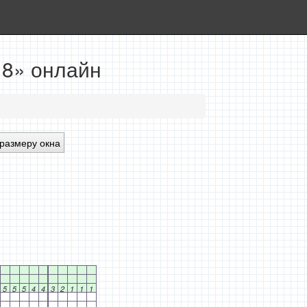
18» онлайн
размеру окна
5
5
5
4
4
3
2
1
1
1