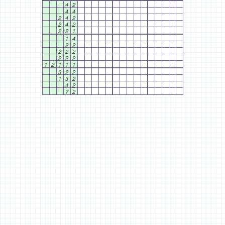
4
2
4
4
2
4
2
2
4
2
2
2
1
1
4
2
2
2
2
2
2
2
2
1
2
1
1
1
3
2
2
1
3
2
4
2
7
2