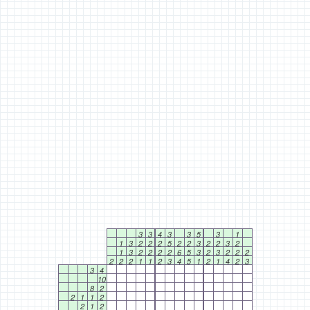
3
3
4
3
3
5
3
1
1
3
2
2
2
5
2
2
3
2
2
3
2
1
3
2
2
2
2
6
5
3
2
3
2
2
2
2
2
2
1
1
2
3
4
5
1
2
1
4
2
3
3
4
10
8
2
2
1
1
2
2
1
2