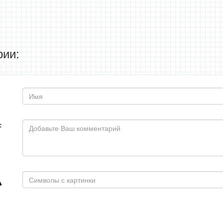
ии:
: