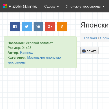
Puzzle Games
Судоку
Японские кроссворды
Японски
Главная
/
Япон
Название
: Игровой автомат
Размер
: 21x23
печать
Автор
:
Kamnox
Категория
:
Маленькие японские
кроссворды