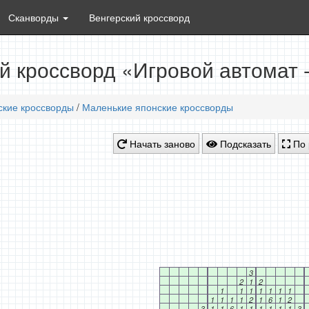
Сканворды
Венгерский кроссворд
й кроссворд «Игровой автомат 
ские кроссворды
/
Маленькие японские кроссворды
Начать заново
Подсказать
По 
3
2
1
2
1
1
1
1
1
1
1
1
1
1
1
2
1
6
1
2
3
1
1
6
1
1
1
1
1
1
3