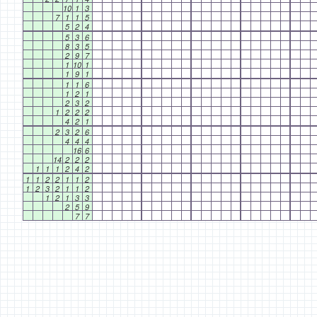
10
1
3
7
1
1
5
5
2
4
5
3
6
8
3
5
2
9
7
1
10
1
1
9
1
1
1
6
1
2
1
2
3
2
1
2
2
2
4
2
1
2
3
2
6
4
4
4
16
6
14
2
2
2
1
1
1
2
4
2
1
1
2
2
1
1
2
1
2
3
2
1
1
2
1
2
1
3
3
2
5
9
7
7