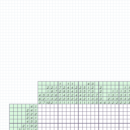
1
1
1
4
3
2
2
1
7
2
4
4
2
2
5
1
2
2
1
1
1
8
7
2
8
5
4
3
3
5
7
3
2
1
1
1
5
7
4
5
3
2
6
1
4
2
2
4
4
2
3
2
7
1
1
3
1
3
3
1
6
2
1
3
2
2
2
5
2
2
4
2
1
3
3
3
2
3
5
5
3
2
3
7
10
2
1
1
1
1
1
3
1
1
1
3
5
4
6
3
2
2
2
2
3
4
1
2
4
1
2
2
2
2
4
1
4
5
3
2
1
9
2
2
2
7
1
4