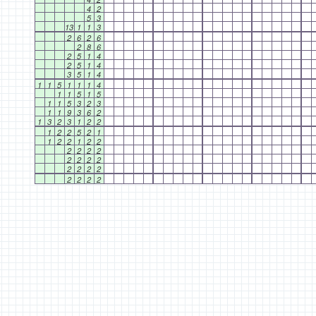
4
2
5
3
13
1
1
3
2
6
2
6
2
8
6
2
5
1
4
2
5
1
4
3
5
1
4
1
1
5
1
1
1
4
1
1
5
1
5
1
1
5
3
2
3
1
1
9
3
6
2
1
3
2
3
1
2
2
1
2
2
5
2
1
1
2
2
1
2
2
2
2
2
2
2
2
2
2
2
2
2
2
2
2
2
2