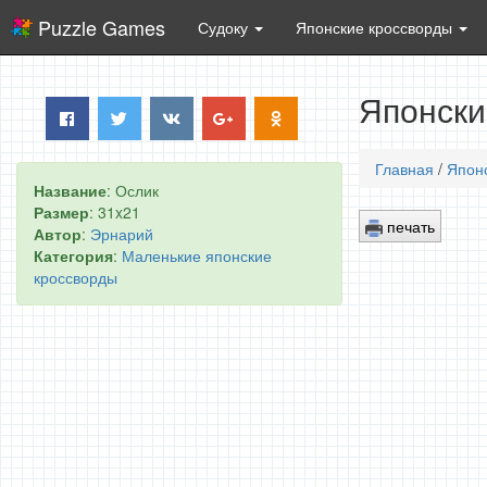
Puzzle Games
Судоку
Японские кроссворды
Японски
Главная
/
Япон
Название
: Ослик
Размер
: 31x21
печать
Автор
:
Эрнарий
Категория
:
Маленькие японские
кроссворды