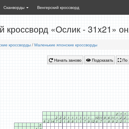
Сканворды
Венгерский кроссворд
й кроссворд «Ослик - 31x21» о
ские кроссворды
/
Маленькие японские кроссворды
Начать заново
Подсказать
По 
2
1
1
2
2
2
1
1
1
1
1
1
10
11
9
6
11
1
2
2
8
2
14
7
2
1
8
8
1
1
7
9
12
6
7
1
8
9
2
2
1
5
4
2