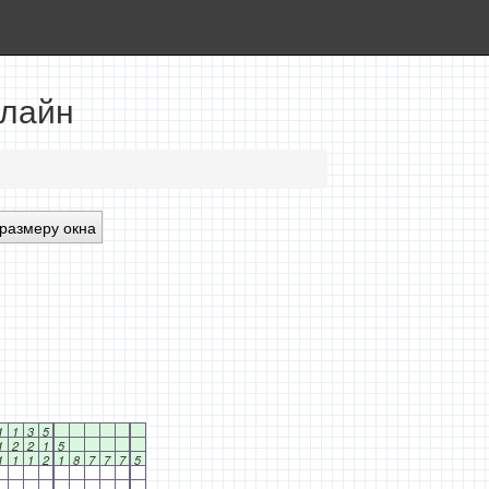
нлайн
размеру окна
1
1
3
5
1
2
2
1
5
1
1
1
2
1
8
7
7
7
5