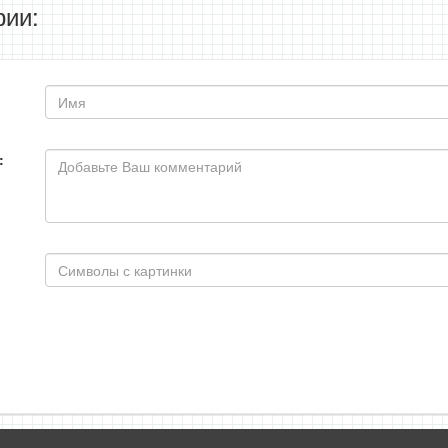
ии:
: