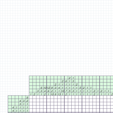
2
1
2
6
1
3
2
1
1
1
1
1
2
6
10
12
8
3
4
1
1
1
1
1
5
2
1
1
3
3
4
6
2
1
1
10
7
5
3
1
1
1
1
1
2
1
2
1
1
1
2
1
1
2
1
10
8
13
1
2
1
1
1
1
1
1
1
2
1
1
1
1
2
9
4
3
2
3
1
1
4
1
1
1
1
4
1
1
1
1