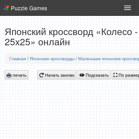
Puzzle Games
Логич
игры
Японский кроссворд «Колесо -
25x25» онлайн
Главная
/
Японские кроссворды
/
Маленькие японские кроссв
печать
Начать заново
Подсказать
По размер