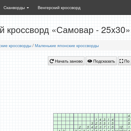
Сканворды
Венгерский кроссворд
й кроссворд «Самовар - 25x30»
ские кроссворды
/
Маленькие японские кроссворды
Начать заново
Подсказать
По 
4
1
4
3
1
4
5
3
2
5
3
1
5
5
2
5
4
2
3
7
1
5
12
1
1
2
2
1
3
1
1
3
3
1
4
1
11
10
11
4