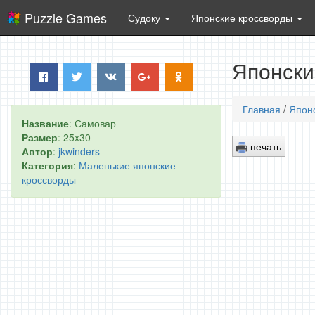
Puzzle Games
Судоку
Японские кроссворды
Японски
Главная
/
Япон
Название
: Самовар
Размер
: 25x30
печать
Автор
:
jkwinders
Категория
:
Маленькие японские
кроссворды