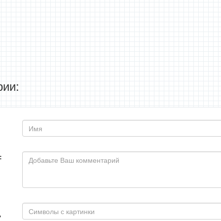
ии:
: