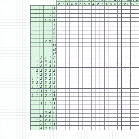
2
1
1
4
5
5
5
5
4
2
1
1
6
8
2
12
2
17
1
1
3
7
2
1
5
1
9
5
3
7
2
5
2
11
15
17
2
1
1
2
1
3
5
3
1
1
3
5
3
1
2
2
5
2
2
1
2
5
2
1
1
1
2
5
2
1
2
2
2
3
2
2
1
1
2
3
2
1
7
1
3
1
2
1
1
1
3
1
1
11
1
1
1
1
9
8
4
6
10
2
2
2
1
6
2
2
2
8
1
1
1
4
3
2
3