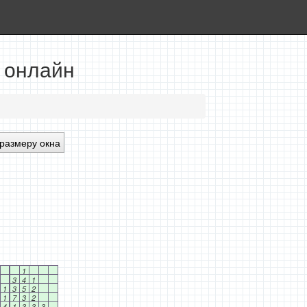
 онлайн
размеру окна
1
3
4
1
1
3
5
2
1
7
3
2
4
1
3
3
3