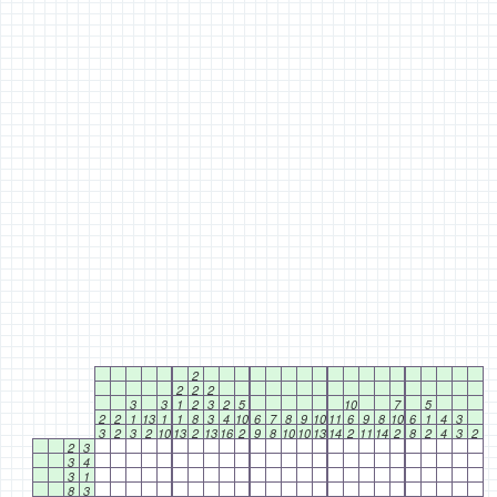
2
2
2
2
3
3
1
2
3
2
5
10
7
5
2
2
1
13
1
1
8
3
4
10
6
7
8
9
10
11
6
9
8
10
6
1
4
3
3
2
3
2
10
13
2
13
16
2
9
8
10
10
13
14
2
11
14
2
8
2
4
3
2
2
3
3
4
3
1
8
3