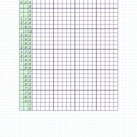
2
2
4
9
3
2
1
1
6
2
2
8
1
8
3
1
12
2
9
2
1
9
2
1
8
2
2
8
2
1
7
2
2
4
3
1
4
3
2
8
5
6
7
6
2
8
2
8
2
7
2
7
2
6
3
3
3
7
5