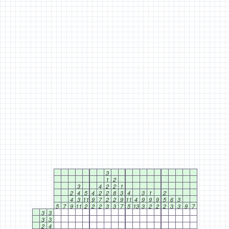
3
1
2
3
4
2
2
1
2
4
5
4
2
2
8
3
4
3
1
2
4
3
11
9
7
2
2
9
11
4
9
9
9
5
6
3
5
7
9
11
2
2
2
3
3
7
5
13
3
2
2
2
3
3
9
7
3
3
3
3
2
4