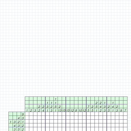
1
1
1
1
2
2
1
1
2
2
3
2
5
2
7
2
5
4
3
2
4
2
1
2
3
2
4
1
3
1
13
15
15
12
8
10
12
5
5
1
2
3
5
1
3
9
7
9
4
3
1
3
2
1
4
3
2
3
5
2