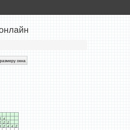
 онлайн
размеру окна
5
4
2
2
2
3
2
4
4
2