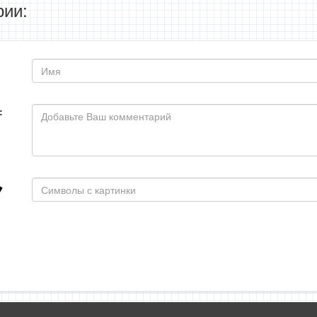
ии:
: