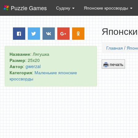
Puzzle Games
Судоку
Японские кроссворды
Японски
Главная
/
Япон
Название
: Лягушка
Размер
: 25x20
печать
Автор
:
gwerzal
Категория
:
Маленькие японские
кроссворды