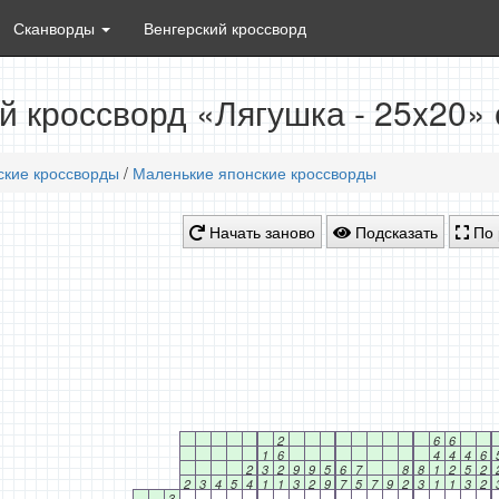
Сканворды
Венгерский кроссворд
й кроссворд «Лягушка - 25x20»
ские кроссворды
/
Маленькие японские кроссворды
Начать заново
Подсказать
По 
2
6
6
1
6
4
4
4
6
2
3
2
9
9
5
6
7
8
8
1
2
5
2
2
3
4
5
4
1
1
3
2
9
7
5
7
9
2
3
1
1
3
2
3