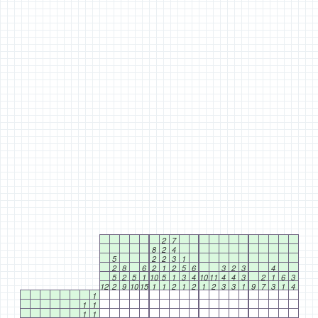
2
7
8
2
4
5
2
2
3
1
2
8
6
2
1
2
5
6
3
2
3
4
5
2
5
1
10
5
1
3
4
10
11
4
4
3
2
1
6
3
12
2
9
10
15
1
1
2
1
2
1
2
3
3
1
9
7
3
1
4
1
1
1
1
1