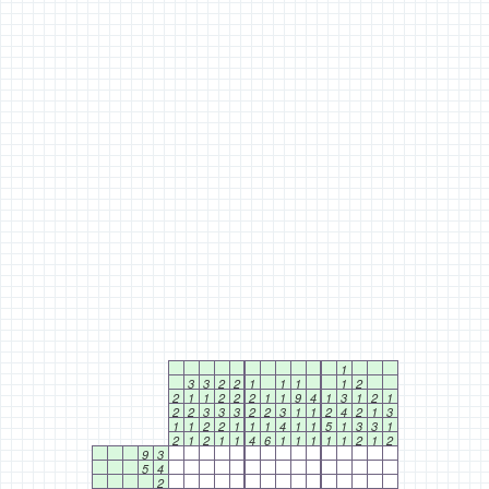
1
3
3
2
2
1
1
1
1
2
2
1
1
2
2
2
1
1
9
4
1
3
1
2
1
2
2
3
3
3
2
2
3
1
1
2
4
2
1
3
1
1
2
2
1
1
1
4
1
1
5
1
3
3
1
2
1
2
1
1
4
6
1
1
1
1
1
2
1
2
9
3
5
4
2