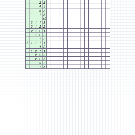
2
2
4
3
8
3
1
5
10
3
1
1
3
3
1
2
2
2
1
2
1
1
2
2
1
2
6
1
1
1
1
4
2
1
2
1
1
2
2
3
2
2
5
3
2
1
5