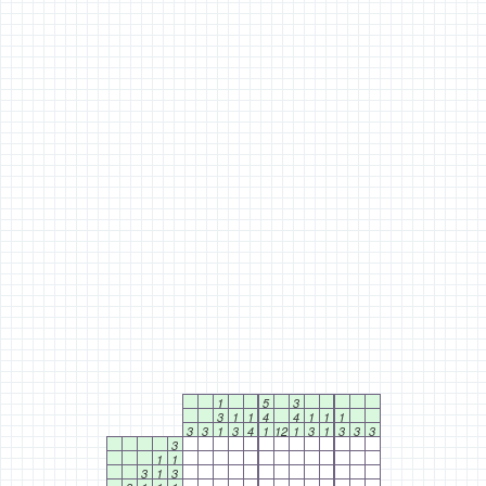
1
5
3
3
1
1
4
4
1
1
1
3
3
1
3
4
1
12
1
3
1
3
3
3
3
1
1
3
1
3