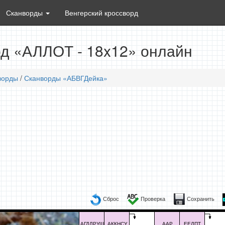
Сканворды
Венгерский кроссворд
д «АЛЛОТ - 18x12» онлайн
ворды
/
Сканворды «АБВГДейка»
Сброс
Проверка
Сохранить
АГДЛРУШ
АККНСУ
ААР
ЕЕЛПТ