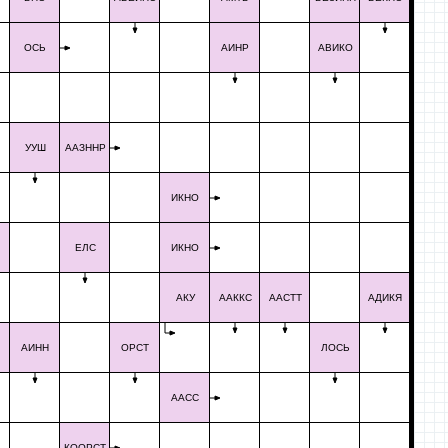
ОСЬ
АИНР
АВИКО
УУШ
ААЗННР
ИКНО
ЕЛС
ИКНО
АКУ
ААККС
ААСТТ
АДИКЯ
АИНН
ОРСТ
ЛОСЬ
ААСС
КООРСТ