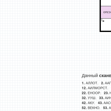
ОПСЭ
Данный
скан
АЛЛОТ.
АА
АИЛМОРСТ.
ЕНООР.
УУШ.
АИ
АКУ.
ААС
ВЕКНО.
А