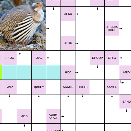
АЕКФ
АЕИИМ-
ННОП
АЕКР
Т
ЛЛОХ
ОУШ
ЕНООР
ЕТУШ
НОС
АЛУХ
-
ИЛР
ДИНСУ
ААБМР
ООРСТ
ААМПР
ЕЛНО
АИЛМ-
ДОЭ
ОРСТ
БЕЕМНР