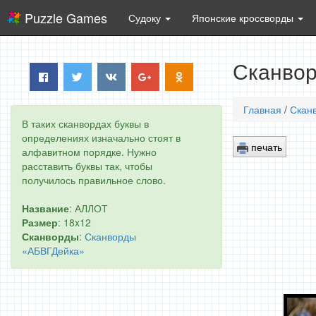
Puzzle Games
Судоку
Японские кроссворды
Сканвор
Главная
/
Скан
В таких сканвордах буквы в
определениях изначально стоят в
печать
алфавитном порядке. Нужно
расставить буквы так, чтобы
получилось правильное слово.
Название
: АЛЛОТ
Размер
: 18x12
Сканворды
:
Сканворды
«АБВГДейка»