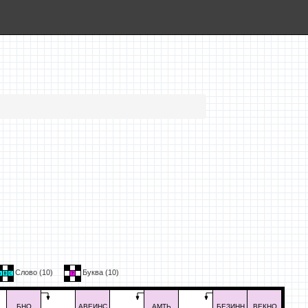
Слово (
10
)
Буква (
10
)
БНО
АВЕИНС
АМТЬ
БЕЗИНН
ВЕКНО