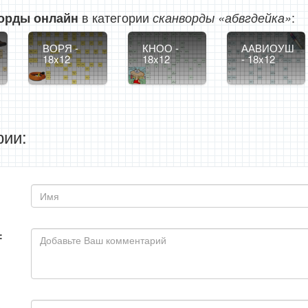
в категории
:
орды онлайн
сканворды «абвгдейка»
ВОРЯ -
КНОО -
ААВИОУШ
18x12
18x12
- 18x12
ии:
: