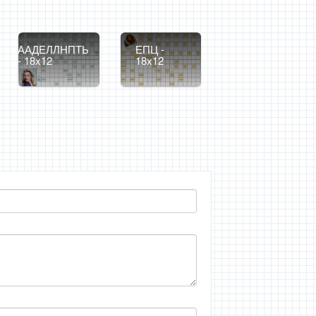
ААДЕЛЛНПТЬ
ЕПЦ -
- 18x12
18x12