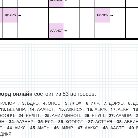
ДОРУЭ
НООПЧ
АААНСТ
состоит из 53 вопросов:
ворд онлайн
ГИЛЛОРТ.
БДРЭ.
ОПСЭ.
ЛЛОХ.
ИЛР.
ДОРУЭ.
ДО
БЕЕМНР.
АААНСТ.
АККНСУ.
АЕКФ.
АЕКР.
НООПЧ.
ЕЕЛПТ.
АЕИИМННОП.
ЕТУШ.
ААМПР.
НН.
ААЗННР.
ЕЛС.
КООРСТ.
АСТТЬЯ.
АВЕИН
С.
АИКЛ.
АМТЬ.
АИНР.
ААККС.
ААСТТ.
ДИКЯ.