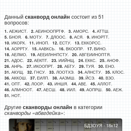
Данный
состоит из 51
сканворд онлайн
вопросов:
АЕЖИСТ.
АЕИНООПРТФ.
АМОРС.
АТТШ.
БНОЯ.
МОТУ.
ДЛООС.
АСЯ.
ИНОРТТ.
ИКОРХ.
ИНОП.
ЕСТУ.
ЕККОРСС.
АОРРТУ.
ААВКСЬ.
ВКООПР.
ВИНО.
АЕЛМО.
АЕЕИЛННПСТУ.
АВГЕИИНОПТЯ.
АДОС.
АЕКПТ.
ИИЙНЩ.
ЕККС.
АНОФ.
АНРЬ.
ИКООПРТ.
АБТУ.
ТУЯ.
ЕНО.
АКУЩ.
ГНСУ.
ЛООТХЭ.
АЛНСТУ.
КЛОС.
АККОШ.
ЕИЛП.
ААЗМШ.
ЙСЭ.
ВЗО.
ОПТ.
ЛООР.
ИНШЯ.
АВЕ.
АЛЛОТ.
АЛМНООТ.
АЕСШ.
ИИЛ.
АОПРШ.
АЕЖ.
НОТ.
Другие
в категории
сканворды онлайн
:
сканворды «абвгдейка»
БДЗОУЯ - 18x12