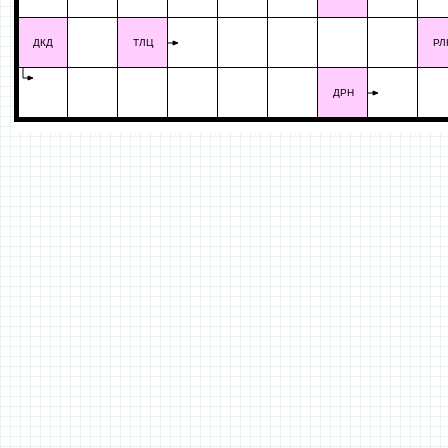
ДКД
ТЛЦ
РЛ
ДРН