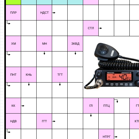
ПЛР
НДСТ
СТЛ
ХМ
МН
ЗКВД
ПНТ
КНЬ
ТГТ
КК
ГЛ
ПТЦ
Г
НДВ
ГГТ
КТ
НТРГ