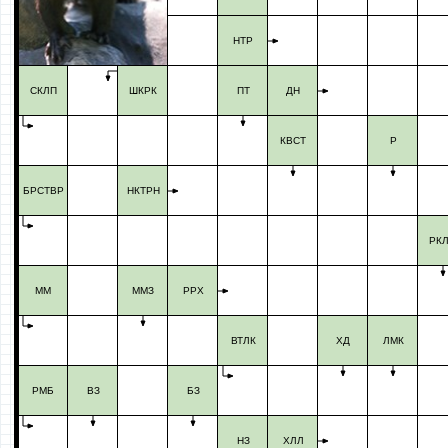
НТР
СКЛП
ШКРК
ПТ
ДН
КВСТ
Р
БРСТВР
НКТРН
РК
ММ
ММЗ
РРХ
ВТЛК
ХД
ЛМК
РМБ
ВЗ
БЗ
НЗ
ХЛЛ