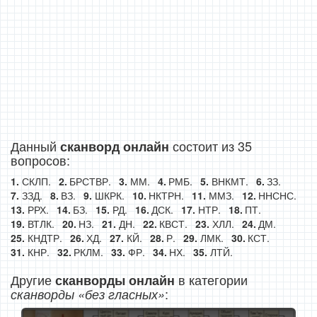
Данный
состоит из 35
сканворд онлайн
вопросов:
СКЛП.
БРСТВР.
ММ.
РМБ.
ВНКМТ.
ЗЗ.
ЗЗД.
ВЗ.
ШКРК.
НКТРН.
ММЗ.
ННСНС.
РРХ.
БЗ.
РД.
ДСК.
НТР.
ПТ.
ВТЛК.
НЗ.
ДН.
КВСТ.
ХЛЛ.
ДМ.
КНДТР.
ХД.
КЙ.
Р.
ЛМК.
КСТ.
КНР.
РКЛМ.
ФР.
НХ.
ЛТЙ.
Другие
в категории
сканворды онлайн
:
сканворды «без гласных»