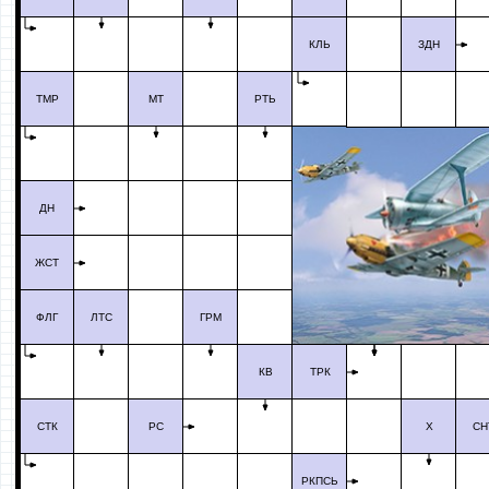
КЛЬ
ЗДН
ТМР
МТ
РТЬ
ДН
ЖСТ
ФЛГ
ЛТС
ГРМ
КВ
ТРК
СТК
РС
Х
СН
РКПСЬ