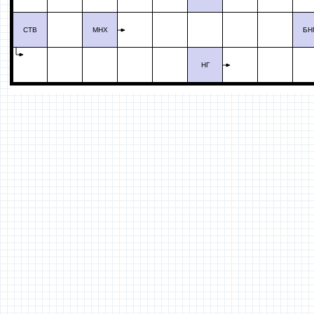
СТВ
МНХ
БН
НГ