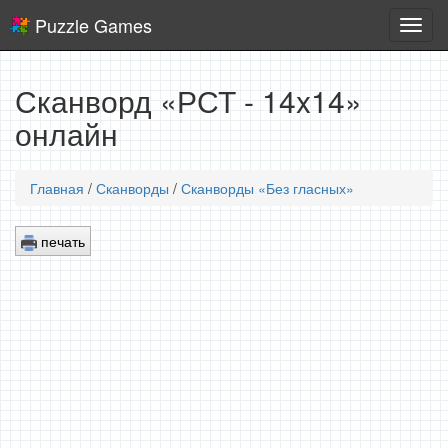
Puzzle Games
Логич
игры
Сканворд «РСТ - 14x14»
онлайн
Главная
/
Сканворды
/
Сканворды «Без гласных»
печать