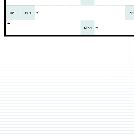
ПРТ
НГН
КН
КТКН