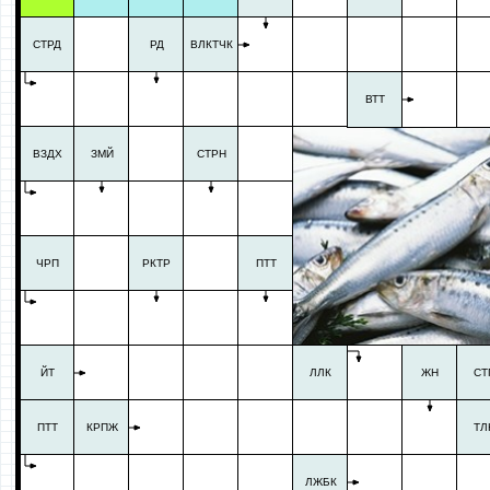
СТРД
РД
ВЛКТЧК
ВТТ
ВЗДХ
ЗМЙ
СТРН
ЧРП
РКТР
ПТТ
ЙТ
ЛЛК
ЖН
СТ
ПТТ
КРПЖ
ТЛ
ЛЖБК