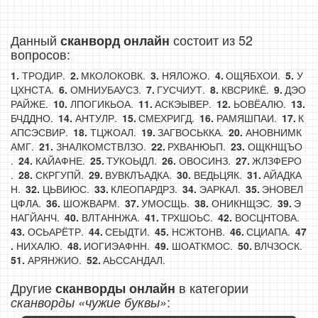
Данный
состоит из 52
сканворд онлайн
вопросов:
ТРОДИР.
МКОЛОКОВК.
НЯЛОЖО.
ОЩЯБХОИ.
У
ЦХНСТА.
ОМНИУБАУСЗ.
ГУСЧИУТ.
КВСРИКЁ.
ДЭО
РАЙЖЕ.
ЛПОГИКЬОА.
АСКЭЫВЕР.
ЬОВЁАЛЮ.
БЧДДНО.
АНТУЛР.
СМЕХРИГД.
РАМЯШПАИ.
К
АПСЭСВИР.
ТЦЖОАЛ.
ЗАГВОСЬККА.
АНОВНИМК
АМГ.
ЗНАЛКОМСТВЛЗО.
РХВАНЮЬП.
ОЩКНЩЪО
.
КАЙАФНЕ.
ТУКОЫДЛ.
ОВОСИНЗ.
ЖЛЗФЕРО
.
СКРГУПЙ.
ВУВКЛЪАДКА.
ВЕДЬЦЯК.
АЙАДКА
Н.
ЦЬВИЮС.
КЛЕОПАРДРЗ.
ЭАРКАЛ.
ЭНОВЕЛ
ЦФЛА.
ШОЖВАРМ.
УМОСЩЬ.
ОНИКНЩЭС.
Э
НАГЙАНЧ.
ВЛТАННЖА.
ТРХШОЬС.
ВОСЦНТОВА.
ОСЬАРЁТР.
СЕЫДТИ.
НСЖТОНВ.
СЦИАПА.
НИХАЛЮ.
ИОГИЭАФНН.
ШОАТКМОС.
ВЛЧЗОСК.
АРЯНЖИО.
АЬССАНДАЛ.
Другие
в категории
сканворды онлайн
:
сканворды «чужие буквы»