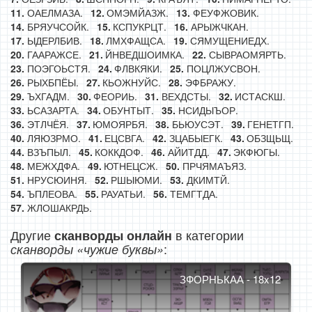
ОАЕЛМАЗА.
ОМЭМЙАЗЖ.
ФЕУФЖОВИК.
БРЯУЧСОЙК.
КСПУКРЦТ.
АРЫЖЧКАН.
ЫДЕРЛБИВ.
ЛМХФАЩСА.
СЯМУЩЕНИЕДХ.
ГААРАЖСЕ.
ЙНВЕДШОИМКА.
СЫВРАОМЯРТЬ.
ПОЭГОЬСТЯ.
ФЛВКЯКИ.
ПОЦЛЖУСВОН.
РЫХБПЁЫ.
КЬОЖНУЙС.
ЭФБРАЖУ.
ЪХГАДМ.
ФЕОРИЬ.
ВЕХДСТЫ.
ИСТАСКШ.
ЬСАЗАРТА.
ОБУНТЫТ.
НСИДЫЪОР.
ЭТЛЧЁЯ.
ЮМОЯРБЯ.
БЬЮУСЭТ.
ГЕНЕТГП.
ЛЯЮЗРМО.
ЕЦСВГА.
ЗЦАБЫЕГК.
ОБЗЩЬЩ.
ВЗЪПЫЛ.
КОККДОФ.
АЙИТДД.
ЭКФЮГЫ.
МЕЖХДФА.
ЮТНЕЦСЖ.
ПРЧЯМАЪЯЗ.
НРУСЮИНЯ.
РШЫЮМИ.
ДКИМТЙ.
ЪПЛЕОВА.
РАУАТЬИ.
ТЕМГТДА.
ЖЛОШАКРДЬ.
Другие
в категории
сканворды онлайн
:
сканворды «чужие буквы»
ЗФОРНЬКАА - 18x12