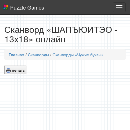
Puzzle Games
Логич
игры
Сканворд «ШАПЪЮИТЭО -
13x18» онлайн
Главная
/
Сканворды
/
Сканворды «Чужие буквы»
печать