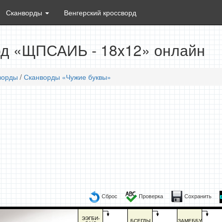
Сканворды
Венгерский кроссворд
д «ЩПСАИЬ - 18x12» онлайн
ворды
/
Сканворды «Чужие буквы»
Сброс
Проверка
Сохранить
ЭЭГБИ-
БСЕГДЫ
ЗАМЕББУ