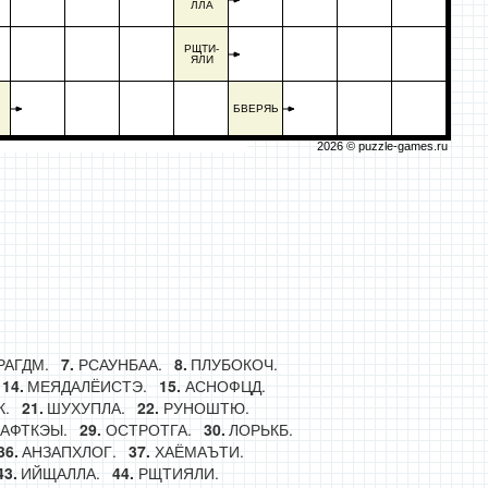
ЛЛА
РЩТИ-
ЯЛИ
БВЕРЯЬ
2026 ©
puzzle-games.ru
АГДМ.
РСАУНБАА.
ПЛУБОКОЧ.
МЕЯДАЛЁИСТЭ.
АСНОФЦД.
.
ШУХУПЛА.
РУНОШТЮ.
АФТКЭЫ.
ОСТРОТГА.
ЛОРЬКБ.
АНЗАПХЛОГ.
ХАЁМАЪТИ.
ИЙЩАЛЛА.
РЩТИЯЛИ.