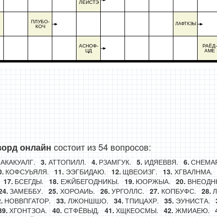
ЛЁИСТЭ
ПЛУБО-
ЛАФТКЭЫ
КОЧ
АСНОФ-
РАЁД-
ЦД
АМЕ
состоит из 54 вопросов:
ворд онлайн
АКАКУАЛГ.
АТТОПИЛЛ.
РЗАМГУК.
ИДЯЕВВЯ.
СНЕМАР
КОФСУЬЯЛЯ.
ЭЭГБИДАЮ.
ЩВЕОИЗГ.
ХГВАЛНМА.
БСЕГДЫ.
ЕЖЙБЕГОДНИКЫ.
ЮОРЖЫА.
ВНЕОДНК
ЗАМЕББУ.
ХОРОАИЬ.
УРГОЛЛС.
КОПБУФС.
Л
НОВВПГАТОР.
ЛЖОНШШО.
ТПИЦАХР.
ЭУНИСТА.
ХГОНТЗОА.
СТФЁВЫД.
ХЩКЕОСМЫ.
ЖМИАЕЮ.