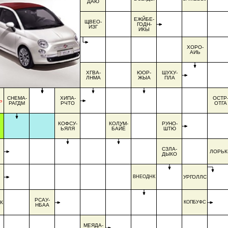
ДАЮ
ЕЖЙБЕ-
ЩВЕО-
ГОДН-
ИЗГ
ИКЫ
ХОРО-
АИЬ
ХГВА-
ЮОР-
ШУХУ-
ЛНМА
ЖЫА
ПЛА
СНЕМА-
ХИПА-
ОСТР
Ь
РАГДМ
РЧТО
ОТГА
КОФСУ-
КОЛУМ-
РУНО-
ЬЯЛЯ
БАЙЁ
ШТЮ
СЗЛА-
ЛОРЬК
ДЫКО
ВНЕОДНК
УРГОЛЛС
РСАУ-
К
КОПБУФС
НБАА
МЕЯДА-