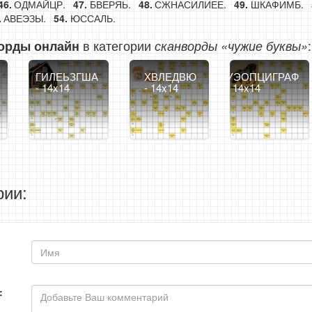
ОДМАЙЦР.
БВЕРЯЬ.
СЖНАСИЛИЕЕ.
ШКАФИМБ.
АВЕЭЗЫ.
ЮССАЛЬ.
в категории
:
орды онлайн
сканворды «чужие буквы»
ГИЛЕЬЗГША
ХВЛЕДВЮ
УЭОПЦИГРАФ
- 14x14
- 14x14
- 14x14
ии:
: