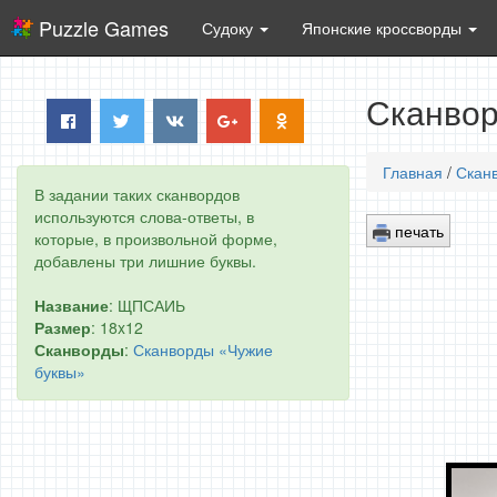
Puzzle Games
Судоку
Японские кроссворды
Сканвор
Главная
/
Скан
В задании таких сканвордов
используются слова-ответы, в
печать
которые, в произвольной форме,
добавлены три лишние буквы.
Название
: ЩПСАИЬ
Размер
: 18x12
Сканворды
:
Сканворды «Чужие
буквы»