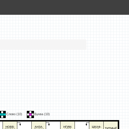
Слово (
10
)
Буква (
10
)
НОВВ-
АНЗА-
НГИМ-
ШКАФ-
ТИТМЫЁ