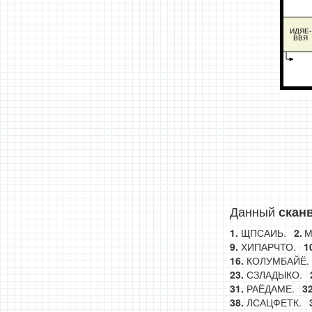
ИДЯЕ-
ВВЯ
Данный
скан
ЩПСАИЬ.
М
ХИПАРЧТО.
КОЛУМБАЙЁ.
СЗЛАДЫКО.
РАЁДАМЕ.
ЛСАЦФЕТК.