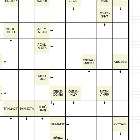
ПГАТОР
ПХЛОГ
АГОБ
ИМБ
ЯЪТЕ-
ЖНТ
ЛЖОН-
ХАЁМ-
ШШО
АЪТИ
ЛСАЦ-
ФЕТК
-
СЖНАС-
АВЕЭЗЫ
ИЛИЕЕ
ХГОН-
ТЗОА
ХЩКЕ-
ОДМА-
МАТН-
Б
ОСМЫ
ЙЦР
ЛИЯР
СТФЁ-
ТПИЦАХР
ЭУНИСТА
ВЫД
ЖМИАЕЮ
ЮССАЛЬ
ИЙЩА-