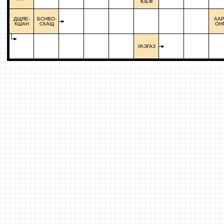
ЮЕФ
ДЩЯЕ-
БСНВО-
ААР
КШАН
СКАЩ
ОН
УАЭГАЗ