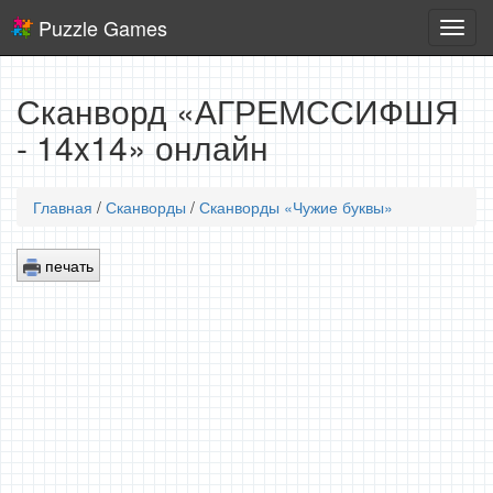
Puzzle Games
Логич
игры
Сканворд «АГРЕМССИФШЯ
- 14x14» онлайн
Главная
/
Сканворды
/
Сканворды «Чужие буквы»
печать