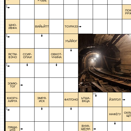
РУДЩ
ПОК
РР
ШНО-
ВИЙЬЙТТ
ТОУРАЗЗ
ИВФА
УЪЙЙОГ
ЯСТМ-
ССИР-
ОВКОТ-
ВЭЧО
ОПАИ
ЧЧИНА
ЭЭИЮ-
ТОГ
КНОРЧ-
ЭМРЯ-
ЬТША-
ФАТГОНО
ЙЭЛГОЛ
АИРГА
ИСК
ВКЦА
ОКЯ
НАФЁГУ
ЩП
ВНУА-
ПЯЩИ-
ШЕНИ-
ИТР